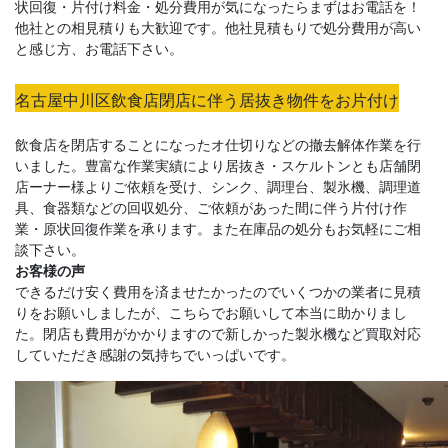
状回復・片付け料金・処分費用が気になったらまずはお電話を！
他社との相見積りも大歓迎です。他社見積もりで処分費用が高い
と感じ方、お電話下さい。
名古屋中川区飲食店閉店に伴う居抜き物件をお片付け
飲食店を閉店することになったオ仕切りなどの撤去解体作業を行
いました。豊富な作業実績により居抜き・スケルトンとも店舗閉
店ーナー様よりご依頼を受け、シンク、調理台、製氷機、調理道
具、食器類などの回収処分、ご依頼があった間に伴う片付け作
業・原状回復作業を承ります。また在庫品の処分もお気軽にご相
談下さい。
お客様の声
できるだけ安く費用を済ませたかったのでいくつかの業者に見積
りをお願いしましたが、こちらでお願いして本当に助かりまし
た。閉店も費用がかかりますので新しかった製氷機など買取対応
していただき感謝の気持ちでいっぱいです。