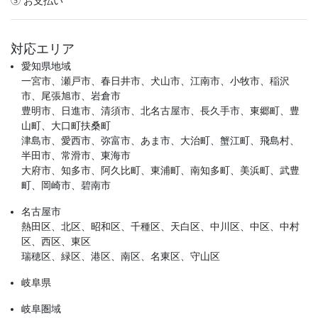
⑤ お支払い
対応エリア
愛知県地域
一宮市、瀬戸市、春日井市、犬山市、江南市、小牧市、稲沢
市、尾張旭市、岩倉市
豊明市、日進市、清須市、北名古屋市、長久手市、東郷町、豊
山町、大口町扶桑町
津島市、愛西市、弥富市、あま市、大治町、蟹江町、飛島村、
半田市、常滑市、東海市
大府市、知多市、阿久比町、東浦町、南知多町、美浜町、武豊
町、岡崎市、碧南市
名古屋市
熱田区、北区、昭和区、千種区、天白区、中川区、中区、中村
区、西区、東区
瑞穂区、緑区、港区、南区、名東区、守山区
岐阜県
岐阜圏域