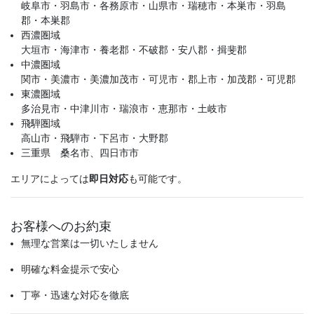
岐阜市・羽島市・各務原市・山県市・瑞穂市・本巣市・羽島
郡・本巣郡
西濃圏域
大垣市・海津市・養老郡・不破郡・安八郡・揖斐郡
中濃圏域
関市・美濃市・美濃加茂市・可児市・郡上市・加茂郡・可児郡
東濃圏域
多治見市・中津川市・瑞浪市・恵那市・土岐市
飛騨圏域
高山市・飛騨市・下呂市・大野郡
三重県 桑名市、四日市市
エリアによっては
即日対応
も可能です。
お客様へのお約束
無理な営業は一切いたしません
明確な料金提示で安心
丁寧・迅速な対応を徹底