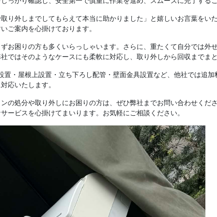
をしっかり確認し、安全第一で慎重に作業を進め、スムーズに完了する
で取り外しまでしてもらえて本当に助かりました」と嬉しいお言葉をい
すいご案内を心掛けております。
らずお困りの方も多くいらっしゃいます。さらに、重たくて自分では外
弊社ではそのようなケースにも柔軟に対応し、取り外しから回収までま
設置・屋根上設置・立ち下ろし配管・壁面金具設置など、他社では追加
に対応いたします。
ンの処分や取り外しにお困りの方は、ぜひ弊社までお問い合わせくださ
なサービスを心掛けてまいります。お気軽にご相談ください。