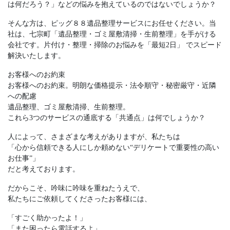
は何だろう？」などの悩みを抱えているのではないでしょうか？
そんな方は、ピッグ８８遺品整理サービスにお任せください。当
社は、七宗町「遺品整理・ゴミ屋敷清掃・生前整理」を手がける
会社です。片付け・整理・掃除のお悩みを「最短2日」 でスピード
解決いたします。
お客様へのお約束
お客様へのお約束。明朗な価格提示・法令順守・秘密厳守・近隣
への配慮
遺品整理、ゴミ屋敷清掃、⽣前整理。
これら3つのサービスの通底する「共通点」は何でしょうか？
⼈によって、さまざまな考えがありますが、私たちは
「⼼から信頼できる⼈にしか頼めない“デリケートで重要性の⾼い
お仕事”」
だと考えております。
だからこそ、吟味に吟味を重ねたうえで、
私たちにご依頼してくださったお客様には、
「すごく助かったよ！」
「また困ったら電話するよ」