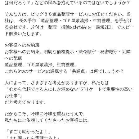
は何だろう？」などの悩みを抱えているのではないでしょうか？
そんな方は、ピッグ８８遺品整理サービスにお任せください。当
社は、 長久手市「遺品整理・ゴミ屋敷清掃・生前整理」を手がけ
る会社です。片付け・整理・掃除のお悩みを「最短2日」 でスピー
ド解決いたします。
お客様へのお約束
お客様へのお約束。明朗な価格提示・法令順守・秘密厳守・近隣
への配慮
遺品整理、ゴミ屋敷清掃、⽣前整理。
これら3つのサービスの通底する「共通点」は何でしょうか？
⼈によって、さまざまな考えがありますが、私たちは
「⼼から信頼できる⼈にしか頼めない“デリケートで重要性の⾼い
お仕事”」
だと考えております。
だからこそ、吟味に吟味を重ねたうえで、
私たちにご依頼してくださったお客様には、
「すごく助かったよ！」
「また困ったら電話するよ」